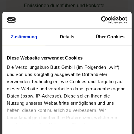
Emissionen durchführen und konkrete
Reduktionsziele definieren. Die daraus
abgeleiteten
Nachhaltigkeitsziele für die
Logistik
werden in KPIs (Key Performance
Zustimmung
Details
Über Cookies
Indicators bzw. Leistungskennzahlen)
übersetzt, mit denen ein kontinuierliches
Monitoring möglich ist.
Diese Webseite verwendet Cookies
Technische Integration optimieren
: Die
Die Verzollungsbüro Butz GmbH (im Folgenden ,,wir“)
Implementierung spezialisierter
und von uns sorgfältig ausgewählte Drittanbieter
Transportmanagementsysteme mit integrierten
verwenden Technologien, wie Cookies und Targeting auf
CO2-Berechnungsmodulen ermöglicht eine
dieser Website und verarbeiten dabei personenbezogene
automatisierte Emissionserfassung. Über die
Daten (bspw. IP-Adresse). Diese sollen Ihnen die
Einbindung von Schnittstellen der
Nutzung unseres Webauftritts ermöglichen und uns
helfen, diesen kontinuierlich zu verbessern. Wir
Kompensationsanbieter in die
berücksichtigen hierbei Ihre Präferenzen, welche Sie
Logistiksoftware kann eine direkte Abwicklung
durch die freiwillige Aktivierung/Deaktivierung der
der Maßnahmen erreicht werden.
jeweiligen Checkbox anpassen können. Sie können Ihre
Einwilligungsauswahl