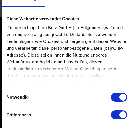
Diese Webseite verwendet Cookies
Die Verzollungsbüro Butz GmbH (im Folgenden ,,wir“) und
von uns sorgfältig ausgewählte Drittanbieter verwenden
Technologien, wie Cookies und Targeting auf dieser Website
und verarbeiten dabei personenbezogene Daten (bspw. IP-
Adresse). Diese sollen Ihnen die Nutzung unseres
Webauftritts ermöglichen und uns helfen, diesen
kontinuierlich zu verbessern. Wir berücksichtigen hierbei
Ihre Präferenzen, welche Sie durch die freiwillige
Aktivierung/Deaktivierung der jeweiligen Checkbox
anpassen können. Sie können Ihre Einwilligung jederzeit mit
Einwilligungsauswahl
Wirkung für die Zukunft ändern oder widerrufen, indem Sie
Notwendig
zu unserer ,,Cookie-Policy“ navigieren. Den Link hierfür
finden Sie auf jeder Seite ganz unten. Weitere Informationen
Präferenzen
zu von uns und Drittanbietern eingesetzten Technologien
erhalten Sie durch den Klick auf die jeweilige Cookie-