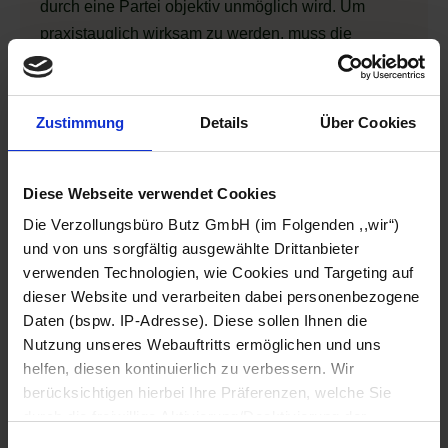
durch eine Partei objektiv unmöglich wird. Um
praxistauglich wirksam zu werden, muss die
Höhere-Gewalt-Klausel den Katalog anerkannter
Ereignisse möglichst konkret definieren. Unscharfe
Formulierungen wie „außergewöhnliche Umstände“
Zustimmung
Details
Über Cookies
sind zu vermeiden, da sie abweichend ausgelegt
werden bzw. Quelle von Missverständnissen sein
Diese Webseite verwendet Cookies
können.
Die Verzollungsbüro Butz GmbH (im Folgenden ,,wir“)
Typische Inhalte von Höhere-Gewalt-Klauseln
und von uns sorgfältig ausgewählte Drittanbieter
sind:
verwenden Technologien, wie Cookies und Targeting auf
dieser Website und verarbeiten dabei personenbezogene
Meldefristen (die betroffene Partei hat den
Daten (bspw. IP-Adresse). Diese sollen Ihnen die
Vertragspartner unverzüglich über den Eintritt
Nutzung unseres Webauftritts ermöglichen und uns
helfen, diesen kontinuierlich zu verbessern. Wir
des Höhere-Gewalt-Ereignisses zu
berücksichtigen hierbei Ihre Präferenzen, welche Sie
informieren)
durch die freiwillige Aktivierung/Deaktivierung der
Regelung der Dauer der
jeweiligen Checkbox anpassen können. Sie können Ihre
Einwilligungsauswahl