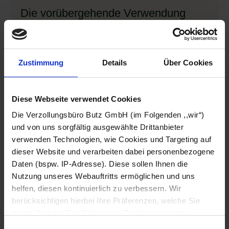
Die vorübergehende Verwendung
Das Zollverfahren der vorübergehenden
Verwendung kommt dann zum Einsatz, wenn Güter
mit Ursprung außerhalb der Gemeinschaft
Zustimmung
Details
Über Cookies
vorübergehend in den Zollraum der Union
eingeführt werden sollen, um dort genutzt zu
werden. Ein häufiges Beispiel in diesem
Diese Webseite verwendet Cookies
Zusammenhang sind Waren, die auf Messen
Die Verzollungsbüro Butz GmbH (im Folgenden ,,wir“)
ausgestellt werden. Anschließend werden sie in
und von uns sorgfältig ausgewählte Drittanbieter
unverändertem Zustand wieder aus der
verwenden Technologien, wie Cookies und Targeting auf
dieser Website und verarbeiten dabei personenbezogene
Gemeinschaft ausgeführt.
Daten (bspw. IP-Adresse). Diese sollen Ihnen die
Nutzung unseres Webauftritts ermöglichen und uns
Wie die Güter in der Gemeinschaft verwendet
helfen, diesen kontinuierlich zu verbessern. Wir
werden, wird vom Zollamt überwacht. Aus diesem
berücksichtigen hierbei Ihre Präferenzen, welche Sie
Grund kann von der Anwendung handelspolitischer
durch die freiwillige Aktivierung/Deaktivierung der
Maßnahmen sowie der Erhebung von Abgaben
jeweiligen Checkbox anpassen können. Sie können Ihre
Einwilligungsauswahl