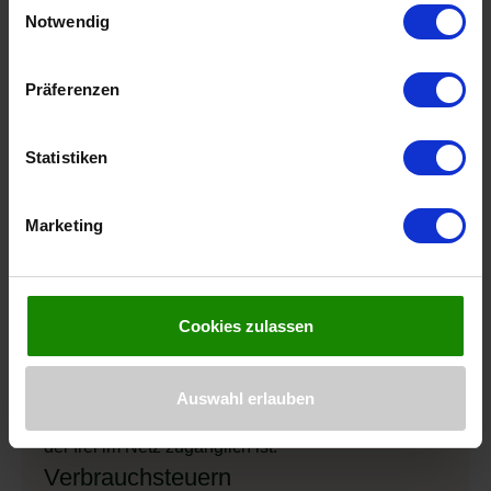
Welcher Mehrwertsteuersatz auf die einzelnen
Einwilligung jederzeit mit Wirkung für die Zukunft ändern
Notwendig
Warengruppen jeweils Anwendung findet, können
oder widerrufen, indem Sie zu unserer ,,Cookie-Policy“
Sie mit Hilfe des
VAT Online Tools
herausfinden.
navigieren. Den Link hierfür finden Sie auf jeder Seite
Präferenzen
Der Zollwert der Waren dient dabei als
ganz unten. Weitere Informationen zu von uns und
Bemessungsgrundlage für die Einfuhrumsatzsteuer.
Drittanbietern eingesetzten Technologien erhalten Sie
durch den Klick auf die jeweilige Cookie-Kategorie.
Zusätzlich zum Zollwert fallen noch Kosten für
Statistiken
Weitere Informationen zur Verarbeitung Ihrer
Provision, Transport, Versicherung und Verpackung
personenbezogenen Daten erhalten Sie in unserer:
der Güter an, bis diese ihren ersten Bestimmungsort
Marketing
Datenschutzerklärung
|
Cookie-Policy
.
in Großbritannien erreicht haben. Auch die Zölle
und Abgaben, die von britischer Seite für den Import
erhoben werden, sollten Sie mit einkalkulieren,
Cookies zulassen
ebenso wie etwaig anfallende Verbrauchsteuern.
Um den genauen Zollwert für Ihre Waren zu
ermitteln, können Sie den
Leitfaden zur
Auswahl erlauben
Zollwertermittlung
der britischen Regierung nutzen,
der frei im Netz zugänglich ist.
Verbrauchsteuern