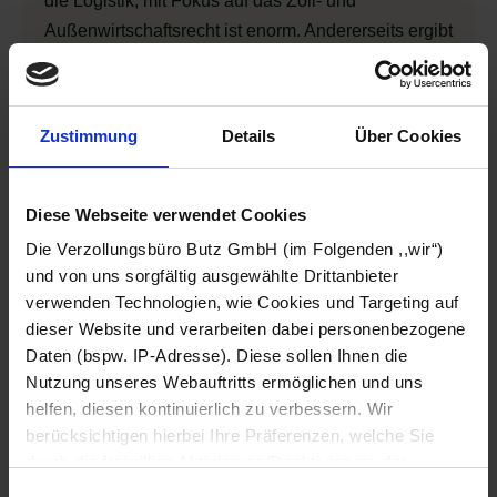
die Logistik, mit Fokus auf das Zoll- und
Außenwirtschaftsrecht ist enorm. Andererseits ergibt
sich daraus die Chance, wirkungsvolle sowie
gleichermaßen zukunftsfähige Lösungen zu
entwickeln.
Zustimmung
Details
Über Cookies
Die Digitalisierung von Zollabwicklung und
Zollverwaltung gelingt erfolgreich, wenn bestimmte
Diese Webseite verwendet Cookies
Voraussetzungen erfüllt sind:
Die Verzollungsbüro Butz GmbH (im Folgenden ,,wir“)
und von uns sorgfältig ausgewählte Drittanbieter
Digitalisierungs- und
verwenden Technologien, wie Cookies und Targeting auf
Automatisierungspotenziale erkennen,
dieser Website und verarbeiten dabei personenbezogene
Digitalisierungs- und Zollstrategie im
Daten (bspw. IP-Adresse). Diese sollen Ihnen die
Unternehmen zusammenbringen.
Nutzung unseres Webauftritts ermöglichen und uns
Digitalisierungs- und
helfen, diesen kontinuierlich zu verbessern. Wir
Automatisierungspotenziale erkennen
berücksichtigen hierbei Ihre Präferenzen, welche Sie
durch die freiwillige Aktivierung/Deaktivierung der
Das Erkennen der wichtigsten
jeweiligen Checkbox anpassen können. Sie können Ihre
Einwilligungsauswahl