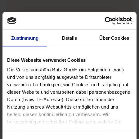
Bankgarantie für den Außenhandel
beantragen: Ablauf und Kosten im
Zustimmung
Details
Über Cookies
Überblick
Voraussetzung für die Beantragung einer
Bankgarantie ist immer ein zugrundeliegendes
Diese Webseite verwendet Cookies
Handelsgeschäft – in der Regel unter Verwendung
Die Verzollungsbüro Butz GmbH (im Folgenden ,,wir“)
der entsprechenden
Incoterms
– zwischen dem
und von uns sorgfältig ausgewählte Drittanbieter
Exporteur und dem Importeur. Je nach Garantieart
verwenden Technologien, wie Cookies und Targeting auf
dieser Website und verarbeiten dabei personenbezogene
übernimmt der Exporteur oder der Importeur die
Daten (bspw. IP-Adresse). Diese sollen Ihnen die
Rolle des Auftraggebers. Bei Anzahlungs- und
Nutzung unseres Webauftritts ermöglichen und uns
Liefergarantien ist dies in der Regel der Exporteur;
helfen, diesen kontinuierlich zu verbessern. Wir
die Zahlungsgarantie hingegen stellt den Importeur
berücksichtigen hierbei Ihre Präferenzen, welche Sie
in die Position des Auftraggebers.
durch die freiwillige Aktivierung/Deaktivierung der
Der eigentliche Antragsprozess beginnt mit der
jeweiligen Checkbox anpassen können. Sie können Ihre
Einwilligungsauswahl