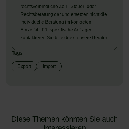
rechtsverbindliche Zoll-, Steuer- oder
Rechtsberatung dar und ersetzen nicht die
individuelle Beratung im konkreten
Einzelfall. Für spezifische Anfragen
kontaktieren Sie bitte direkt unsere Berater.
Tags
Export
Import
Diese Themen könnten Sie auch
interessieren