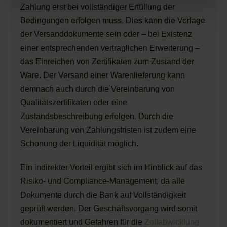
Zahlung erst bei vollständiger Erfüllung der
Bedingungen erfolgen muss. Dies kann die Vorlage
der Versanddokumente sein oder – bei Existenz
einer entsprechenden vertraglichen Erweiterung –
das Einreichen von Zertifikaten zum Zustand der
Ware. Der Versand einer Warenlieferung kann
demnach auch durch die Vereinbarung von
Qualitätszertifikaten oder eine
Zustandsbeschreibung erfolgen. Durch die
Vereinbarung von Zahlungsfristen ist zudem eine
Schonung der Liquidität möglich.
Ein indirekter Vorteil ergibt sich im Hinblick auf das
Risiko- und Compliance-Management, da alle
Dokumente durch die Bank auf Vollständigkeit
geprüft werden. Der Geschäftsvorgang wird somit
dokumentiert und Gefahren für die
Zollabwicklung