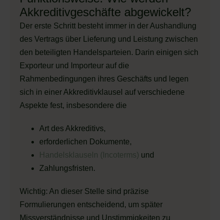
Akkreditivgeschäfte abgewickelt?
Der erste Schritt besteht immer in der Aushandlung
des Vertrags über Lieferung und Leistung zwischen
den beteiligten Handelsparteien. Darin einigen sich
Exporteur und Importeur auf die
Rahmenbedingungen ihres Geschäfts und legen
sich in einer Akkreditivklausel auf verschiedene
Aspekte fest, insbesondere die
Art des Akkreditivs,
erforderlichen Dokumente,
Handelsklauseln (Incoterms)
und
Zahlungsfristen.
Wichtig: An dieser Stelle sind präzise
Formulierungen entscheidend, um später
Missverständnisse und Unstimmigkeiten zu