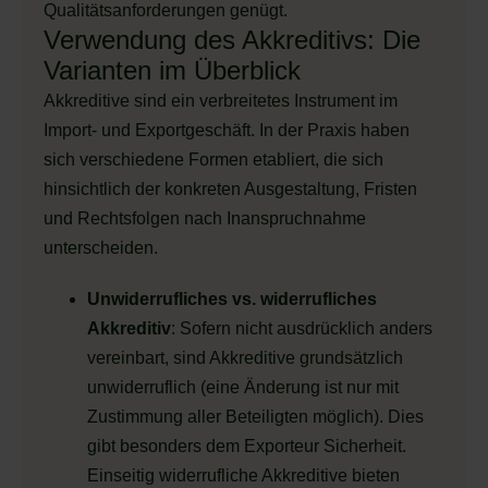
Qualitätsanforderungen genügt.
Verwendung des Akkreditivs: Die
Varianten im Überblick
Akkreditive sind ein verbreitetes Instrument im
Import- und Exportgeschäft. In der Praxis haben
sich verschiedene Formen etabliert, die sich
hinsichtlich der konkreten Ausgestaltung, Fristen
und Rechtsfolgen nach Inanspruchnahme
unterscheiden.
Unwiderrufliches vs. widerrufliches
Akkreditiv
: Sofern nicht ausdrücklich anders
vereinbart, sind Akkreditive grundsätzlich
unwiderruflich (eine Änderung ist nur mit
Zustimmung aller Beteiligten möglich). Dies
gibt besonders dem Exporteur Sicherheit.
Einseitig widerrufliche Akkreditive bieten