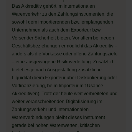
Das Akkreditiv gehört im internationalen
Warenverkehr zu den Zahlungsinstrumenten, die
sowohl dem importierenden bzw. empfangenden
Unternehmen als auch dem Exporteur bzw.
Versender Sicherheit bieten. Vor allem bei neuen
Geschäftsbeziehungen ermöglicht das Akkreditiv –
anders als die Vorkasse oder offene Zahlungsziele
– eine ausgewogene Risikoverteilung. Zusätzlich
bietet es je nach Ausgestaltung zusätzliche
Liquidität (beim Exporteur über Diskontierung oder
Vorfinanzierung, beim Importeur mit Usance-
Akkreditiven). Trotz der heute weit verbreiteten und
weiter voranschreitenden Digitalisierung im
Zahlungsverkehr und internationalen
Warenverbindungen bleibt dieses Instrument
gerade bei hohen Warenwerten, kritischen