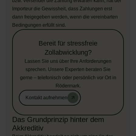
bzw. Versender die Zahlung erwarten kann, hat der
Importeur die Gewissheit, dass Zahlungen erst
dann freigegeben werden, wenn die vereinbarten
Bedingungen erfüllt sind.
Bereit für stressfreie
Zollabwicklung?
Lassen Sie uns über Ihre Anforderungen
sprechen. Unsere Experten beraten Sie
gerne – telefonisch oder persönlich vor Ort in
Rödermark.
Kontakt aufnehmen
Das Grundprinzip hinter dem
Akkreditiv