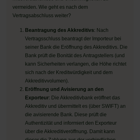
vermeiden. Wie geht es nach dem
Vertragsabschluss weiter?
Beantragung des Akkreditivs
: Nach
Vertragsschluss beantragt der Importeur bei
seiner Bank die Eröffnung des Akkreditivs. Die
Bank prüft die Bonität des Antragstellers (und
kann Sicherheiten verlangen, die Höhe richtet
sich nach der Kreditwürdigkeit und dem
Akkreditivvolumen).
Eröffnung und Avisierung an den
Exporteur
: Die Akkreditivbank eröffnet das
Akkreditiv und übermittelt es (über SWIFT) an
die avisierende Bank. Diese prüft die
Authentizität und informiert den Exporteur
über die Akkreditiveröffnung. Damit kann
dieser die Zahlung aus der verbindlichen