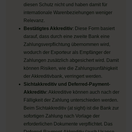
diesen Schutz nicht und haben damit für
internationale Warenbeziehungen weniger
Relevanz.
Bestätigtes Akkreditiv
: Diese Form basiert
darauf, dass durch eine zweite Bank eine
Zahlungsverpflichtung übernommen wird,
wodurch der Exporteur als Empfänger der
Zahlungen zusätzlich abgesichert wird. Damit
können Risiken, wie die Zahlungsunfähigkeit
der Akkreditivbank, verringert werden.
Sichtakkreditiv und Deferred-Payment-
Akkreditiv
: Akkreditive können auch nach der
Fälligkeit der Zahlung unterschieden werden.
Beim Sichtakkreditiv (at sight) ist die Bank zur
sofortigen Zahlung nach Vorlage der
erforderlichen Dokumente verpflichtet. Das
Deferred-Payment-Akkreditiv (auch Usance-