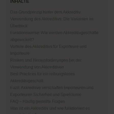
INHALTE
Das Grundprinzip hinter dem Akkreditiv
Verwendung des Akkreditivs: Die Varianten im
Überblick
Funktionsweise: Wie werden Akkreditivgeschäfte
abgewickelt?
Vorteile des Akkreditivs für Exporteure und
Importeure
Risiken und Herausforderungen bei der
Verwendung von Akkreditiven
Best Practices für ein reibungsloses
Akkreditivgeschäft
Fazit: Akkreditive verschaffen Importeuren und
Exporteuren Sicherheit und Spielräume
FAQ – Häufig gestellte Fragen
Was ist ein Akkreditiv und wie funktioniert es