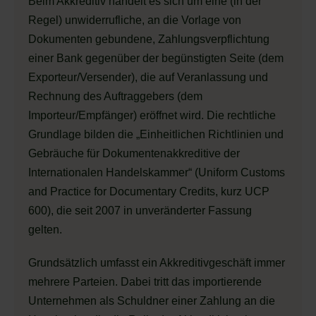
Beim Akkreditiv handelt es sich um eine (in der
Regel) unwiderrufliche, an die Vorlage von
Dokumenten gebundene, Zahlungsverpflichtung
einer Bank gegenüber der begünstigten Seite (dem
Exporteur/Versender), die auf Veranlassung und
Rechnung des Auftraggebers (dem
Importeur/Empfänger) eröffnet wird. Die rechtliche
Grundlage bilden die „Einheitlichen Richtlinien und
Gebräuche für Dokumentenakkreditive der
Internationalen Handelskammer“ (Uniform Customs
and Practice for Documentary Credits, kurz UCP
600), die seit 2007 in unveränderter Fassung
gelten.
Grundsätzlich umfasst ein Akkreditivgeschäft immer
mehrere Parteien. Dabei tritt das importierende
Unternehmen als Schuldner einer Zahlung an die