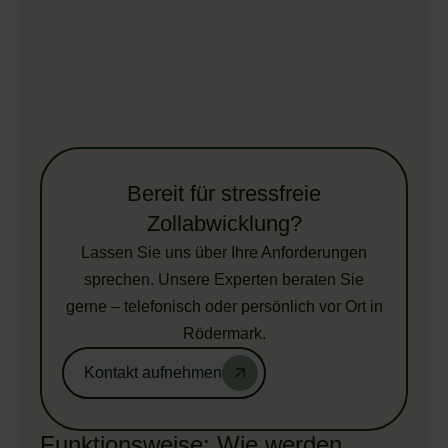
Bereit für stressfreie
Zollabwicklung?
Lassen Sie uns über Ihre Anforderungen
sprechen. Unsere Experten beraten Sie
gerne – telefonisch oder persönlich vor Ort in
Rödermark.
Kontakt aufnehmen
Funktionsweise: Wie werden