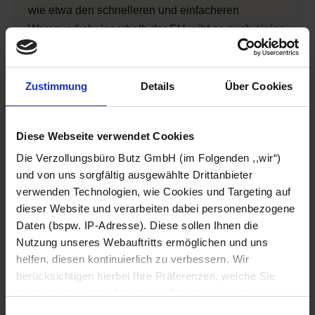
wie etwa den schnelleren und einfacheren
Warenverkehr innerhalb der EU, gibt es auch einige
wichtige Nachteile, die Unternehmen bei der
Nutzung dieser Verfahrensweise beachten sollten.
Zustimmung
Details
Über Cookies
Einige davon sind:
Risiko des Nachweises der Steuerbefreiung:
Diese Webseite verwendet Cookies
Wenn ein Unternehmen Waren aus einem
Drittland (z.B. Schweiz) im Rahmen der EU-
Die Verzollungsbüro Butz GmbH (im Folgenden ,,wir“)
und von uns sorgfältig ausgewählte Drittanbieter
Verzollung einführt, muss es die Steuerfreiheit
verwenden Technologien, wie Cookies und Targeting auf
der innergemeinschaftlichen Lieferung (IgL)
dieser Website und verarbeiten dabei personenbezogene
nachweisen. Wenn die Finanzbehörden
Daten (bspw. IP-Adresse). Diese sollen Ihnen die
feststellen, dass die aufgezeichnete USt-IdNr.
Nutzung unseres Webauftritts ermöglichen und uns
des Abnehmers nicht gültig war, wurde die
helfen, diesen kontinuierlich zu verbessern. Wir
Einfuhrumsatzsteuer vom Zollamt
berücksichtigen hierbei Ihre Präferenzen, welche Sie
nacherhoben. Der Importeur (= Lieferant) trägt
durch die freiwillige Aktivierung/Deaktivierung der
daher das Risiko des Nachweises der
jeweiligen Checkbox anpassen können. Sie können Ihre
Einwilligungsauswahl