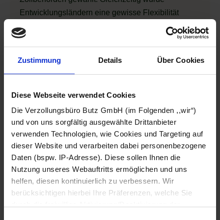
Entwicklungsländern eine gewisse Flexibilität
zugestanden und technische Hilfestellung von
außen garantiert.
Europäische Zollunion
Zustimmung
Details
Über Cookies
Die
Europäische Zollunion
ist ein weltweit
einzigartiges Wirtschaftskonstrukt zur
internationalen Standardisierung der Zollverfahren.
Diese Webseite verwendet Cookies
Die Vereinigung wurde 1968 gegründet und besteht
Die Verzollungsbüro Butz GmbH (im Folgenden ,,wir“)
zum größten Teil aus den Staaten der EU. Die
und von uns sorgfältig ausgewählte Drittanbieter
Zollunion geht dabei weiter als ein
klassisches
verwenden Technologien, wie Cookies und Targeting auf
dieser Website und verarbeiten dabei personenbezogene
Freihandelsabkommen
. So ist ein einheitlicher
Daten (bspw. IP-Adresse). Diese sollen Ihnen die
Binnenmarkt entstanden, auf dem keine Zölle
Nutzung unseres Webauftritts ermöglichen und uns
erhoben werden und eine gemeinsames
Tarifierung
helfen, diesen kontinuierlich zu verbessern. Wir
verwendet wird. Diese baut dabei auf dem von der
berücksichtigen hierbei Ihre Präferenzen, welche Sie
WTO verwendeten
Harmonisierten System
auf und
durch die freiwillige Aktivierung/Deaktivierung der
garantiert eine Beschleunigung der üblichen
jeweiligen Checkbox anpassen können. Sie können Ihre
Einwilligungsauswahl