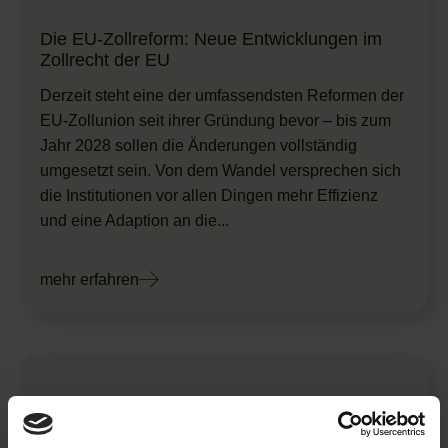
Die EU-Zollreform: Neue Entwicklungen im
Zollrecht der EU
Derzeit steht eine der umfassendsten Reformen der
EU-Zollunion seit ihrer Gründung bevor – bis zum
Jahr 2028 sollen die Änderungen vollständig
umgesetzt sein. Von dem Wandel versprechen sich
die Institutionen vor allen Dingen mehr Effizienz
und eine Adaption an die...
mehr erfahren