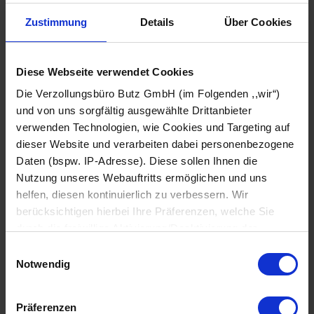
Zustimmung
Details
Über Cookies
Diese Webseite verwendet Cookies
Die Verzollungsbüro Butz GmbH (im Folgenden ,,wir“)
und von uns sorgfältig ausgewählte Drittanbieter
Brexit-Update für Händler in UK und EU:
verwenden Technologien, wie Cookies und Targeting auf
Überblick für 2024
dieser Website und verarbeiten dabei personenbezogene
Der Austritt Großbritanniens aus der Europäischen
Daten (bspw. IP-Adresse). Diese sollen Ihnen die
Union (EU) war ein epochales Ereignis, das für
Nutzung unseres Webauftritts ermöglichen und uns
viele Veränderungen im internationalen Handel
helfen, diesen kontinuierlich zu verbessern. Wir
sorgte. Auch heute noch ist der Prozess nicht
berücksichtigen hierbei Ihre Präferenzen, welche Sie
vollständig abgeschlossen und es kommt
durch die freiwillige Aktivierung/Deaktivierung der
fortwährend zu Neuerungen. Einen Überblick zur
jeweiligen Checkbox anpassen können. Sie können Ihre
Einwilligungsauswahl
aktuellen Situation...
Einwilligung jederzeit mit Wirkung für die Zukunft ändern
Notwendig
oder widerrufen, indem Sie zu unserer ,,Cookie-Policy“
navigieren. Den Link hierfür finden Sie auf jeder Seite
mehr erfahren
Präferenzen
ganz unten. Weitere Informationen zu von uns und