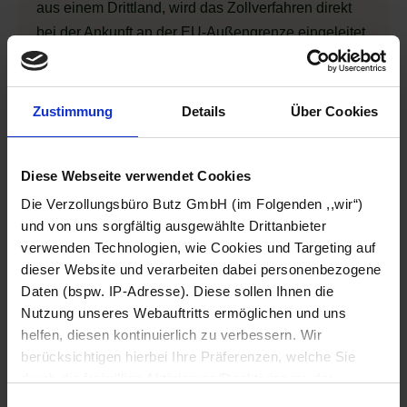
aus einem Drittland, wird das Zollverfahren direkt
bei der Ankunft an der EU-Außengrenze eingeleitet.
Verlangt wird zunächst eine freiwillige Angabe aller
mitgeführten Güter. Beim Postversand muss ein
Zustimmung
Details
Über Cookies
Papier beigelegt sein, auf dem die Inhalte detailliert
beschrieben sind. Nach der Zollanmeldung werden
die Waren ausgepackt und geprüft. Teilweise
Diese Webseite verwendet Cookies
kommen technische Geräte wie Röntgen-Scanner
Die Verzollungsbüro Butz GmbH (im Folgenden ,,wir“)
zum Einsatz.
und von uns sorgfältig ausgewählte Drittanbieter
verwenden Technologien, wie Cookies und Targeting auf
Nach der umfassenden Prüfung wird nach
dieser Website und verarbeiten dabei personenbezogene
Volumen, Gewicht, Stückzahl oder Preis eine
Daten (bspw. IP-Adresse). Diese sollen Ihnen die
Nutzung unseres Webauftritts ermöglichen und uns
Zollgebühr nach dem vorgegebenen Tarif
helfen, diesen kontinuierlich zu verbessern. Wir
festgelegt. Vergisst die einführende oder
berücksichtigen hierbei Ihre Präferenzen, welche Sie
ausführende Person die Zollanmeldung, drohen
durch die freiwillige Aktivierung/Deaktivierung der
neben der Nachzahlung von Zöllen empfindliche
jeweiligen Checkbox anpassen können. Sie können Ihre
Einwilligungsauswahl