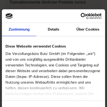
Transaktionswerte ähnlicher Produkte zurück.
Zustimmung
Details
Über Cookies
Methode 4: Deduktive Methode
Diese Webseite verwendet Cookies
Sind alle 3 vorangegangen Methoden nicht
Die Verzollungsbüro Butz GmbH (im Folgenden ,,wir“)
einsetzbar, dann findet die Ermittlung des Zollwerts
und von uns sorgfältig ausgewählte Drittanbieter
mit der deduktiven Methode statt. Voraussetzung ist,
verwenden Technologien, wie Cookies und Targeting auf
dass beim Warenimport in die EU keine als
dieser Website und verarbeiten dabei personenbezogene
Transaktionswert anzuerkennende Rechnung zur
Daten (bspw. IP-Adresse). Diese sollen Ihnen die
Nutzung unseres Webauftritts ermöglichen und uns
Verfügung steht. Diese Methode geht davon aus,
helfen, diesen kontinuierlich zu verbessern. Wir
dass die importierten Produkte weiter verkauft
berücksichtigen hierbei Ihre Präferenzen, welche Sie
werden.
durch die freiwillige Aktivierung/Deaktivierung der
Methode 5: Methode des errechneten Wertes
jeweiligen Checkbox anpassen können. Sie können Ihre
Einwilligungsauswahl