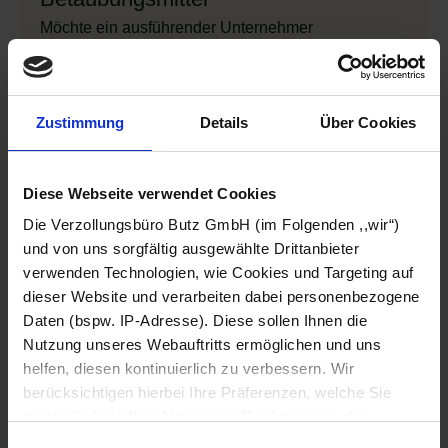
Möchte ein ausführender Unternehmer
Betäubungsmittel in ein anderes EU-Mitgliedsland
verbringen, muss er sich an dieselben Auflagen
halten wie bei dem Transport in ein Nicht-EU-
Zustimmung
Details
Über Cookies
Mitgliedsland.
Für die Einfuhr von Betäubungsmitteln gilt, dass die
Diese Webseite verwendet Cookies
erforderlichen Zertifikate und Einfuhrerlaubnisse
Die Verzollungsbüro Butz GmbH (im Folgenden ,,wir“)
vorliegen. Zudem müssen alle notwendigen
und von uns sorgfältig ausgewählte Drittanbieter
Kennzeichnungspflichten für den Transport der
verwenden Technologien, wie Cookies und Targeting auf
Betäubungsmittel erfüllt sein. Der ausführende
dieser Website und verarbeiten dabei personenbezogene
Unternehmer muss überdies sicherstellen, dass die
Daten (bspw. IP-Adresse). Diese sollen Ihnen die
transportierten Betäubungsmittel in dem
Nutzung unseres Webauftritts ermöglichen und uns
helfen, diesen kontinuierlich zu verbessern. Wir
Bestimmungsland registriert und für den freien
berücksichtigen hierbei Ihre Präferenzen, welche Sie
Verkehr zugelassen sind.
durch die freiwillige Aktivierung/Deaktivierung der
jeweiligen Checkbox anpassen können. Sie können Ihre
Für die Ausfuhr von Betäubungsmitteln müssen die
Einwilligungsauswahl